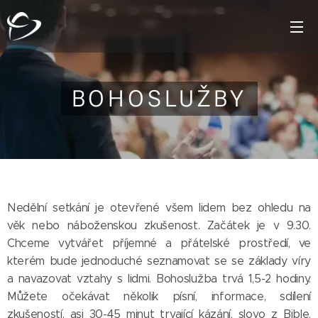
BOHOSLUŽBY
Nedělní setkání je otevřené všem lidem bez ohledu na
věk nebo náboženskou zkušenost. Začátek je v 9.30.
Chceme vytvářet příjemné a přátelské prostředí, ve
kterém bude jednoduché seznamovat se se základy víry
a navazovat vztahy s lidmi. Bohoslužba trvá 1,5-2 hodiny.
Můžete očekávat několik písní, informace, sdílení
zkušeností, asi 30-45 minut trvající kázání, slovo z Bible.